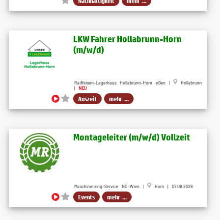
Nachhaltigkeit
mehr ...
LKW Fahrer Hollabrunn-Horn
(m/w/d)
Raiffeisen-Lagerhaus Hollabrunn-Horn eGen |
Hollabrunn
|
NEU
Auszeit
mehr ...
Montageleiter (m​/w​/d) Vollzeit
Maschinenring-Service NÖ-Wien |
Horn | 07.08.2026
Events
mehr ...