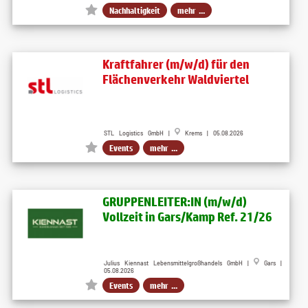
Nachhaltigkeit
mehr ...
Kraftfahrer (m/w/d) für den
Flächenverkehr Waldviertel
STL Logistics GmbH |
Krems | 05.08.2026
Events
mehr ...
GRUPPENLEITER:IN (m/w/d)
Vollzeit in Gars/Kamp Ref. 21/26
Julius Kiennast Lebensmittelgroßhandels GmbH |
Gars |
05.08.2026
Events
mehr ...