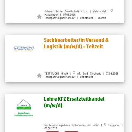
Johann Setzer Gesellschaft m.b.H. | Viehhandel |
Mallersbach | 07.08.2026
Transport/Logistik/Einkauf | unbefristet | Vollzeit
Sachbearbeiter/in Versand &
Logistik (m/w/d) - Teilzeit
TEST-FUCHS GmbH |
AT, Groß Siegharts | 07.08.2026
Transport/Logistik/Einkauf | unbefristet |
Lehre KFZ Ersatzteilhandel
(m/w/d)
Raiffeisen-Lagerhaus Hollabrunn-Horn eGen |
Haugsdorf |
07.08.2026