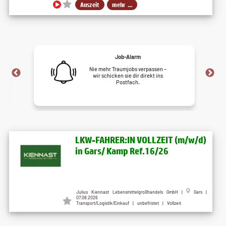
Auszeit
mehr ...
Job-Alarm
Nie mehr Traumjobs verpassen –
wir schicken sie dir direkt ins
Postfach.
LKW-FAHRER:IN VOLLZEIT (m/w/d)
in Gars/ Kamp Ref.16/26
Julius Kiennast Lebensmittelgroßhandels GmbH |
Gars |
07.08.2026
Transport/Logistik/Einkauf | unbefristet | Vollzeit