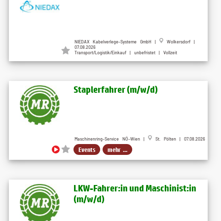
NIEDAX Kabelverlege-Systeme GmbH |
Wolkersdorf |
07.08.2026
Transport/Logistik/Einkauf | unbefristet | Vollzeit
Staplerfahrer (m​/w​/d)
Maschinenring-Service NÖ-Wien |
St. Pölten | 07.08.2026
Events
mehr ...
LKW-Fahrer:in und Maschinist:in
(m​/w​/d)