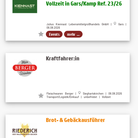
Vollzeit in Gars/Kamp Ref. 23/26
Julius Kiennast Lebensmittelgroßhandels GmbH |
Gars |
06.08.2026
Events
mehr ...
Kraftfahrer:in
Fleischwaren Berger |
Sieghartskirchen | 06.08.2026
Transport/Logistik/Einkauf | unbefristet | Vollzeit
Brot- & Gebäckausführer