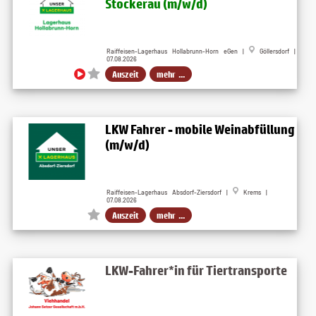
Stockerau (m/w/d)
Raiffeisen-Lagerhaus Hollabrunn-Horn eGen |
Göllersdorf |
07.08.2026
Auszeit
mehr ...
LKW Fahrer - mobile Weinabfüllung
(m/w/d)
Raiffeisen-Lagerhaus Absdorf-Ziersdorf |
Krems |
07.08.2026
Auszeit
mehr ...
LKW-Fahrer*in für Tiertransporte