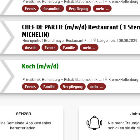
Privatklinik Hollenburg - Rehabilitationsklinik ... |
Krems-Hollenburg |
Events
Gesundheit
Verpflegung
mehr ...
CHEF DE PARTIE (m/w/d) Restaurant ( 1 Ste
MICHELIN)
Heurigenhof Bründlmayer Restaurant / ... |
Langenlois | 06.08.2026
Auszeit
Events
Familie
mehr ...
Koch (m/w/d)
Privatklinik Hollenburg - Rehabilitationsklinik ... |
Krems-Hollenburg |
Events
Familie
Verpflegung
mehr ...
GEM2GO
Job-
ine Gemeinde-App kostenlos
Nie mehr Traumjob
herunterladen!
schicken sie dir d