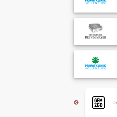
Meistgesucht!
Neugierig? Sieh nach, welche Jobs
De
gerade alle haben wollen.