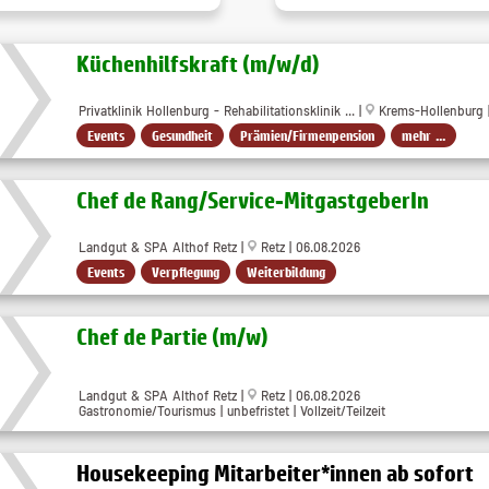
Küchenhilfskraft (m/w/d)
Privatklinik Hollenburg - Rehabilitationsklinik ... |
Krems-Hollenburg |
Events
Gesundheit
Prämien/Firmenpension
mehr ...
Chef de Rang/Service-MitgastgeberIn
Landgut & SPA Althof Retz |
Retz | 06.08.2026
Events
Verpflegung
Weiterbildung
Chef de Partie (m/w)
Landgut & SPA Althof Retz |
Retz | 06.08.2026
Gastronomie/Tourismus | unbefristet | Vollzeit/Teilzeit
Housekeeping Mitarbeiter*innen ab sofort