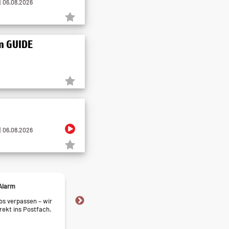
 06.08.2026
rn GUIDE
 06.08.2026
Alarm
Express-Bewerben
s verpassen – wir
Bewerben in Rekordzeit – finde
irekt ins Postfach.
die nur wenige Klicks entfernt 