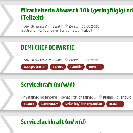
MitarbeiterIn Abwasch 10h (geringfügig) o
(Teilzeit)
Hotel Schwarz Alm Zwettl |
Zwettl | 06.08.2026
Gastronomie/Tourismus | unbefristet | Teilzeit
DEMI CHEF DE PARTIE
Hotel Schwarz Alm Zwettl |
Zwettl | 06.08.2026
4-Tage-Woche
Events
Familie
mehr ...
Servicekraft (m/w/d)
Privatklinik Hollenburg - Rehabilitationsklinik ... |
Krems-Hollenburg |
Events
Gesundheit
Prämien/Firmenpension
mehr ...
Servicefachkraft (m/w/d)