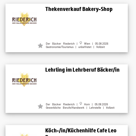
Thekenverkauf Bakery-Shop
Der Bäcker Riederich |
Wien | 05.08.2026
Gastronomie/Tourismus | unbefristet | Vollzeit
Lehrling im Lehrberuf Bäcker/in
Der Bäcker Riederich |
Horn | 05.08.2026
Gewerbliche Berufe/Handwerk | Lehrstelle | Vollzeit
Köch-/in/Küchenhilfe Cafe Leo