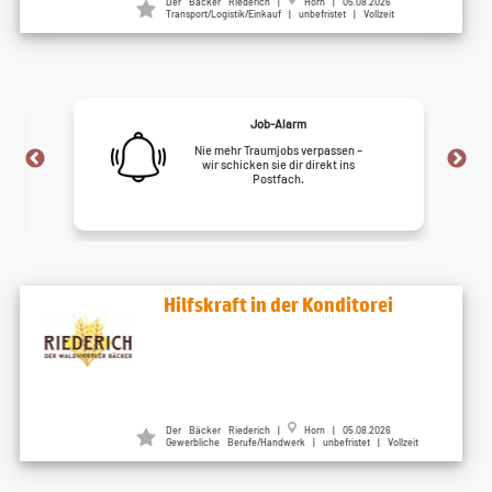
Der Bäcker Riederich |
Horn | 05.08.2026
Transport/Logistik/Einkauf | unbefristet | Vollzeit
Job-Alarm
Nie mehr Traumjobs verpassen –
wir schicken sie dir direkt ins
Postfach.
Hilfskraft in der Konditorei
Der Bäcker Riederich |
Horn | 05.08.2026
Gewerbliche Berufe/Handwerk | unbefristet | Vollzeit