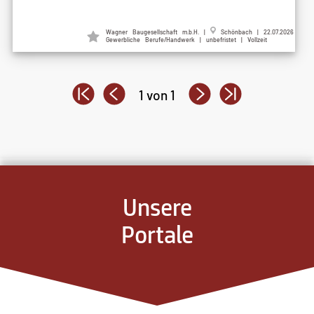
Wagner Baugesellschaft m.b.H. |
Schönbach | 22.07.2026
Gewerbliche Berufe/Handwerk | unbefristet | Vollzeit
1 von 1
Unsere
Portale