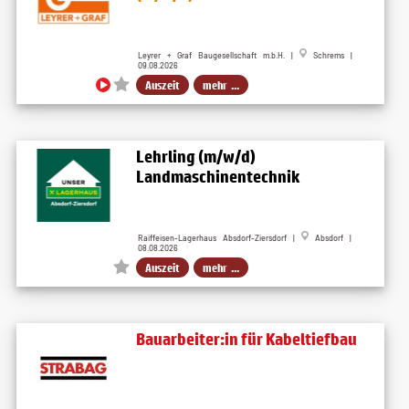
Leyrer + Graf Baugesellschaft m.b.H. |
Schrems |
09.08.2026
Auszeit
mehr ...
Lehrling (m/w/d)
Landmaschinentechnik
Raiffeisen-Lagerhaus Absdorf-Ziersdorf |
Absdorf |
08.08.2026
Auszeit
mehr ...
Bauarbeiter:in für Kabeltiefbau