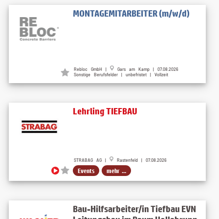
MONTAGEMITARBEITER (m/w/d)
Rebloc GmbH |
Gars am Kamp | 07.08.2026
Sonstige Berufsfelder | unbefristet | Vollzeit
Lehrling TIEFBAU
STRABAG AG |
Rastenfeld | 07.08.2026
Events
mehr ...
Bau-Hilfsarbeiter/in Tiefbau EVN