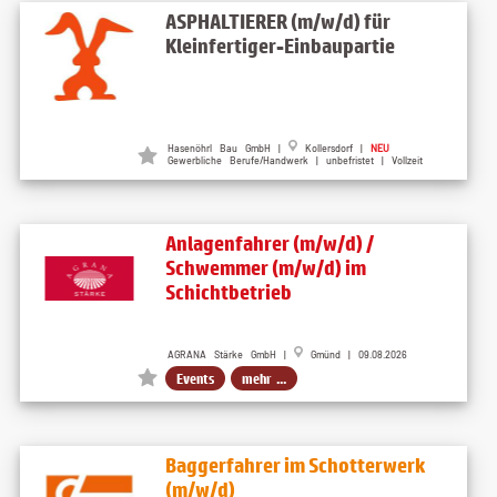
ASPHALTIERER (m/w/d) für
Kleinfertiger-Einbaupartie
Hasenöhrl Bau GmbH |
Kollersdorf |
NEU
Gewerbliche Berufe/Handwerk | unbefristet | Vollzeit
Anlagenfahrer (m/w/d) /
Schwemmer (m/w/d) im
Schichtbetrieb
AGRANA Stärke GmbH |
Gmünd | 09.08.2026
Events
mehr ...
Baggerfahrer im Schotterwerk
(m/w/d)