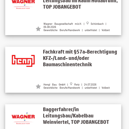
Leitungsbau im Raum Hollabrunn,
TOP JOBANGEBOT
Wagner Baugesellschaft m.b.H. |
Schönbach |
05.08.2026
Gewerbliche Berufe/Handwerk | unbefristet | Vollzeit
Fachkraft mit §57a-Berechtigung
KFZ-/Land- und/oder
Baumaschinentechnik
Hengl Bau GmbH |
Retz | 24.07.2026
Gewerbliche Berufe/Handwerk | unbefristet | Vollzeit
Baggerfahrer/in
Leitungsbau/Kabelbau
Weinviertel, TOP JOBANGEBOT