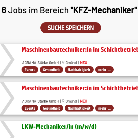
6
Jobs im Bereich
"KFZ-Mechaniker"
SUCHE SPEICHERN
Maschinenbautechniker:in im Schichtbetrie
AGRANA Stärke GmbH |
Gmünd |
NEU
Events
Gesundheit
Nachhaltigkeit
mehr ...
Maschinenbautechniker:in im Schichtbetrie
AGRANA Stärke GmbH |
Gmünd |
NEU
Events
Gesundheit
Nachhaltigkeit
mehr ...
LKW-Mechaniker​/in (m​/w​/d)