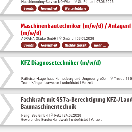
Maschinenring-Service NÖ-Wien |
St. Pölten | 07.08.2026
Events
Gesundheit
Weiterbildung
Maschinenbautechniker (m/w/d) / Anlagenf
(m/w/d)
AGRANA Stärke GmbH |
Gmünd | 06.08.2026
Events
Gesundheit
Nachhaltigkeit
mehr ...
KFZ Diagnosetechniker (m/w/d)
Raiffeisen-Lagerhaus Korneuburg und Umgebung eGen |
Tresdorf | 
Technik/Ingenieurwesen | unbefristet | Vollzeit
Fachkraft mit §57a-Berechtigung KFZ-/Lan
Baumaschinentechnik
Hengl Bau GmbH |
Retz | 24.07.2026
Gewerbliche Berufe/Handwerk | unbefristet | Vollzeit