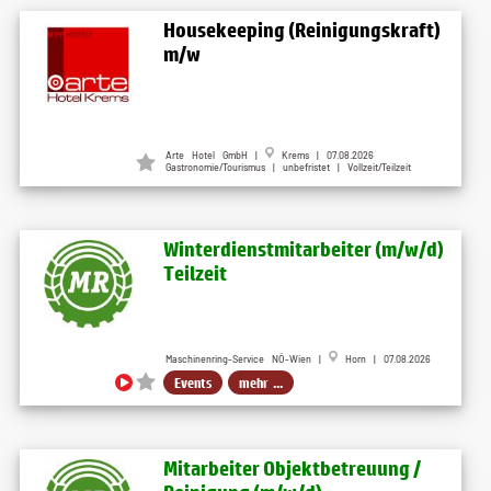
Housekeeping (Reinigungskraft)
m/w
Arte Hotel GmbH |
Krems | 07.08.2026
Gastronomie/Tourismus | unbefristet | Vollzeit/Teilzeit
Winterdienstmitarbeiter (m​/w​/d)
Teilzeit
Maschinenring-Service NÖ-Wien |
Horn | 07.08.2026
Events
mehr ...
Mitarbeiter Objektbetreuung ​/