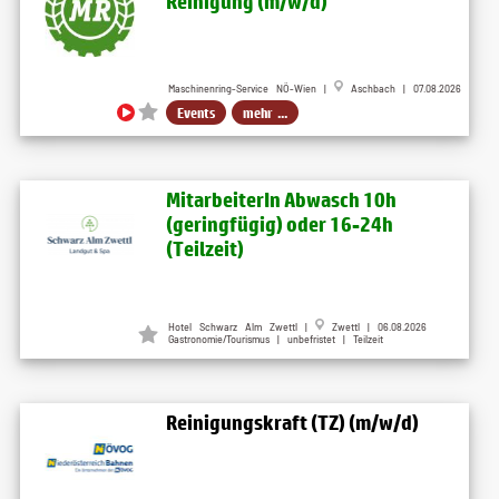
Reinigung (m​/w​/d)
Maschinenring-Service NÖ-Wien |
Aschbach | 07.08.2026
Events
mehr ...
MitarbeiterIn Abwasch 10h
(geringfügig) oder 16-24h
(Teilzeit)
Hotel Schwarz Alm Zwettl |
Zwettl | 06.08.2026
Gastronomie/Tourismus | unbefristet | Teilzeit
Reinigungskraft (TZ) (m/w/d)