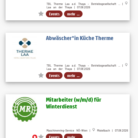
TBL Therme Laa a.d. Thaya - Betriebsgesellschaft ... |
Laa an der Thaya | 07.08.2026
Events
mehr ...
Abwäscher*in Küche Therme
TBL Therme Laa a.d. Thaya - Betriebsgesellschaft ... |
Laa an der Thaya | 07.08.2026
Events
mehr ...
Mitarbeiter (w​/m​/d) für
Winterdienst
Maschinenring-Service NÖ-Wien |
Mistelbach | 07.08.2026
Events
mehr ...