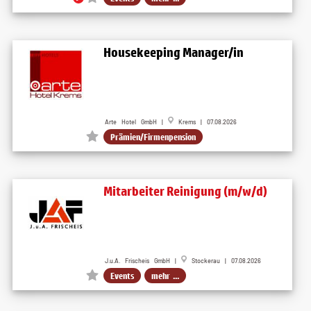
Housekeeping Manager/in
Arte Hotel GmbH |
Krems | 07.08.2026
Prämien/Firmenpension
Mitarbeiter Reinigung (m/w/d)
J.u.A. Frischeis GmbH |
Stockerau | 07.08.2026
Events
mehr ...