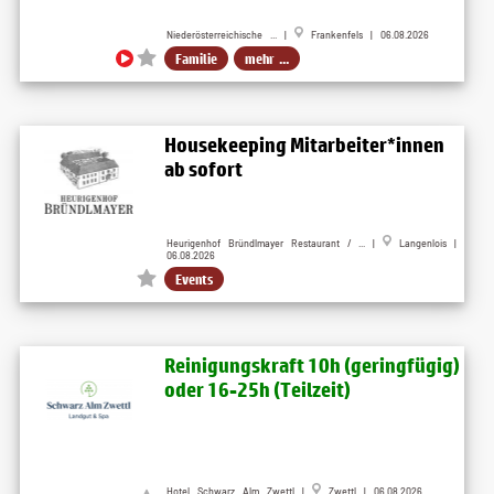
Niederösterreichische ... |
Frankenfels | 06.08.2026
Familie
mehr ...
Housekeeping Mitarbeiter*innen
ab sofort
Heurigenhof Bründlmayer Restaurant / ... |
Langenlois |
06.08.2026
Events
Reinigungskraft 10h (geringfügig)
oder 16-25h (Teilzeit)
Hotel Schwarz Alm Zwettl |
Zwettl | 06.08.2026