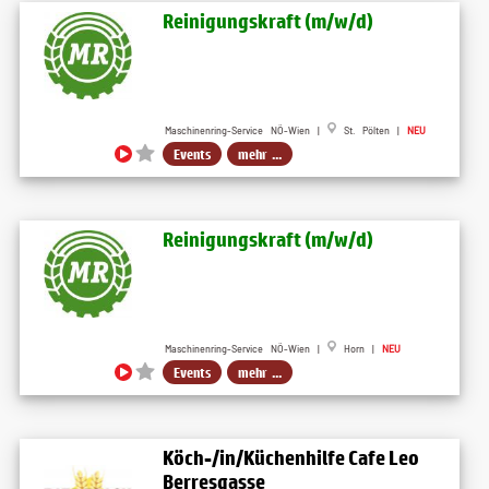
Reinigungskraft (m​/w​/d)
Maschinenring-Service NÖ-Wien |
St. Pölten |
NEU
Events
mehr ...
Reinigungskraft (m​/w​/d)
Maschinenring-Service NÖ-Wien |
Horn |
NEU
Events
mehr ...
Köch-/in/Küchenhilfe Cafe Leo
Berresgasse