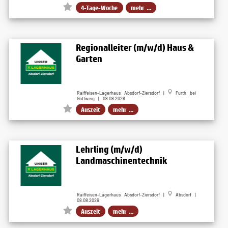
4-Tage-Woche
mehr ...
Regionalleiter (m/w/d) Haus &
Garten
Raiffeisen-Lagerhaus Absdorf-Ziersdorf |
Furth bei
Göttweig | 08.08.2026
Auszeit
mehr ...
Lehrling (m/w/d)
Landmaschinentechnik
Raiffeisen-Lagerhaus Absdorf-Ziersdorf |
Absdorf |
08.08.2026
Auszeit
mehr ...