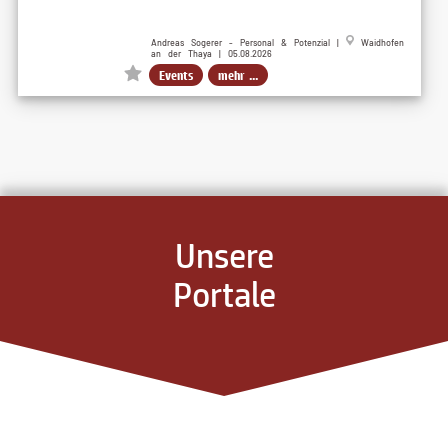
Andreas Sogerer - Personal & Potenzial |
Waidhofen
an der Thaya | 05.08.2026
Events
mehr ...
Unsere
Portale