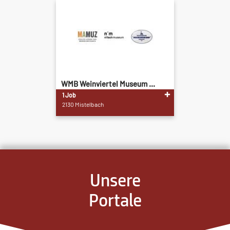
WMB Weinviertel Museum ...
1 Job
2130 Mistelbach
Unsere
Portale