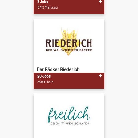
3 Jobs
3712 Maissau
Der Bäcker Riederich
20 Jobs
3580 Horn