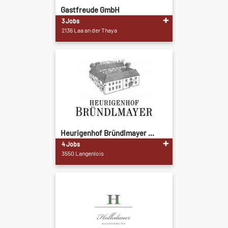
Gastfreude GmbH
3 Jobs
2136 Laa an der Thaya
Heurigenhof Bründlmayer ...
4 Jobs
3550 Langenlois