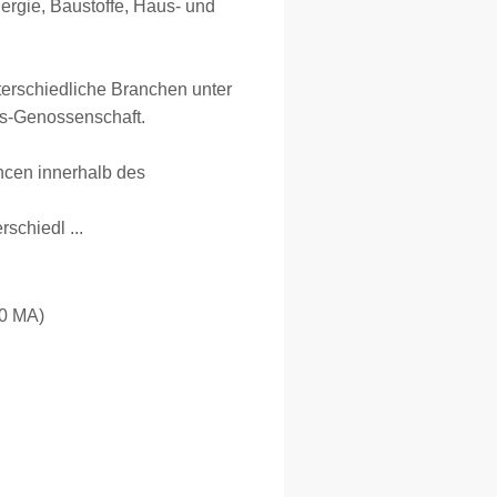
nergie, Baustoffe, Haus- und
terschiedliche Branchen unter
aus-Genossenschaft.
ncen innerhalb des
schiedl ...
00 MA)