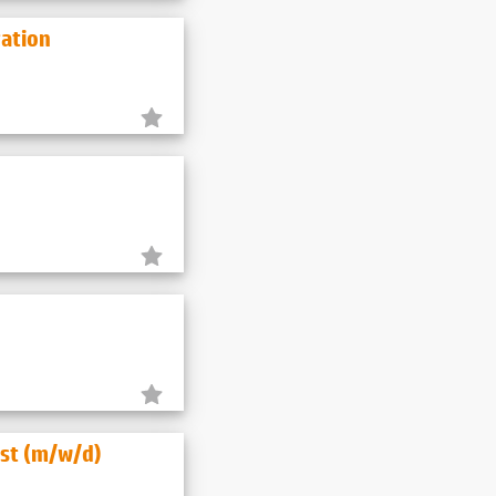
ration
nst (m/w/d)