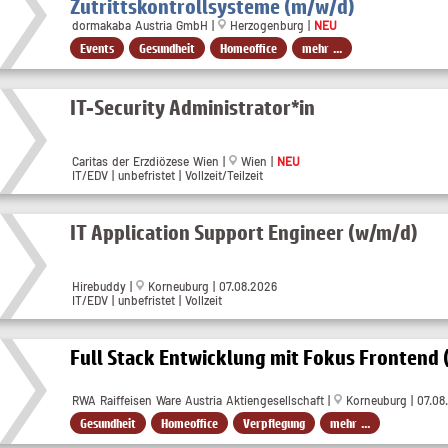
Zutrittskontrollsysteme (m/w/d)
dormakaba Austria GmbH |
Herzogenburg |
NEU
Events
Gesundheit
Homeoffice
mehr ...
IT-Security Administrator*in
Caritas der Erzdiözese Wien |
Wien |
NEU
IT/EDV | unbefristet | Vollzeit/Teilzeit
IT Application Support Engineer (w/m/d)
Hirebuddy |
Korneuburg | 07.08.2026
IT/EDV | unbefristet | Vollzeit
Full Stack Entwicklung mit Fokus Frontend
RWA Raiffeisen Ware Austria Aktiengesellschaft |
Korneuburg | 07.08
Gesundheit
Homeoffice
Verpflegung
mehr ...