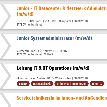
Junior - IT Datacenter & Netzwerk Administ
(m/w/d)
TEST-FUCHS GmbH |
AT, Groß Siegharts | 06.08.2026
IT/EDV | unbefristet |
Junior Systemadministrator (m/w/d)
element8 GmbH |
Mautern | 06.08.2026
IT/EDV | unbefristet | Vollzeit
Leitung IT & OT Operations (m/w/d)
Jungbunzlauer Austria AG |
Wulzeshofen | 06.08.2026
Events
Nachhaltigkeit
Prämien/Firmenpension
mehr ...
Servicetchniker/in im Innen- und Außendie