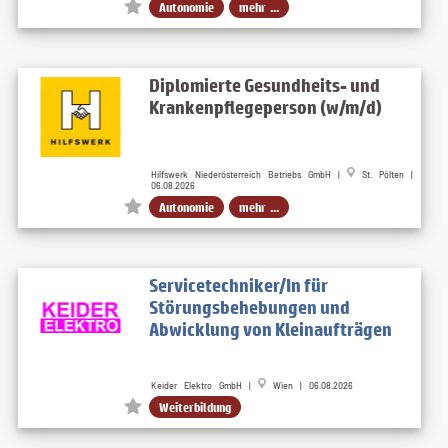
Autonomie
mehr ...
Diplomierte Gesundheits- und
Krankenpflegeperson (w/m/d)
Hilfswerk Niederösterreich Betriebs GmbH |
St. Pölten |
06.08.2026
Autonomie
mehr ...
Servicetechniker/In für
Störungsbehebungen und
Abwicklung von Kleinaufträgen
Keider Elektro GmbH |
Wien | 06.08.2026
Weiterbildung