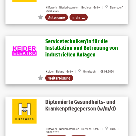
Hilfswerk Niederösterreich Betriebs GmbH |
Zistersdorf |
06.08.2026
Autonomie
mehr ...
Servicetechniker/In für die
Installation und Betreuung von
industriellen Anlagen
Keider Elektro GmbH |
Mistelbach | 06.08.2026
Weiterbildung
Diplomierte Gesundheits- und
Krankenpflegeperson (w/m/d)
Hilfswerk Niederösterreich Betriebs GmbH |
Tulln |
06.08.2026