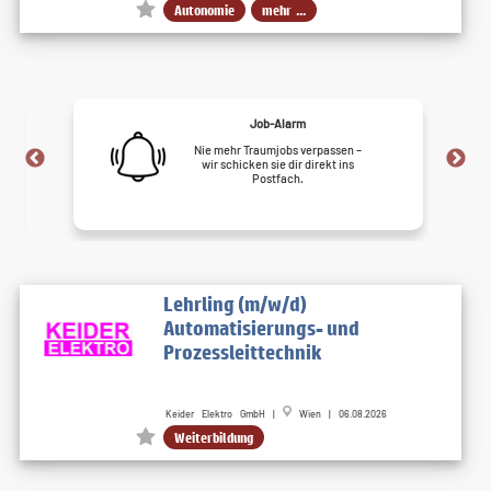
Autonomie
mehr ...
Job-Alarm
Nie mehr Traumjobs verpassen –
wir schicken sie dir direkt ins
Postfach.
Lehrling (m/w/d)
Automatisierungs- und
Prozessleittechnik
Keider Elektro GmbH |
Wien | 06.08.2026
Weiterbildung