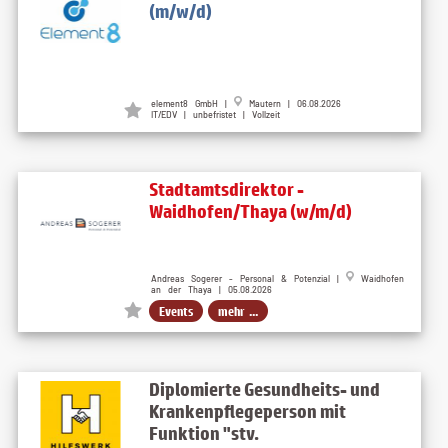
(m/w/d)
element8 GmbH |
Mautern | 06.08.2026
IT/EDV | unbefristet | Vollzeit
Stadtamtsdirektor -
Waidhofen/Thaya (w/m/d)
Andreas Sogerer - Personal & Potenzial |
Waidhofen
an der Thaya | 05.08.2026
Events
mehr ...
Diplomierte Gesundheits- und
Krankenpflegeperson mit
Funktion "stv.