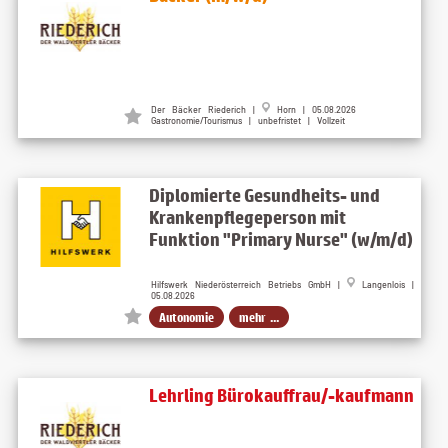
Der Bäcker Riederich |
Horn | 05.08.2026
Gastronomie/Tourismus | unbefristet | Vollzeit
Diplomierte Gesundheits- und
Krankenpflegeperson mit
Funktion "Primary Nurse" (w/m/d)
Hilfswerk Niederösterreich Betriebs GmbH |
Langenlois |
05.08.2026
Autonomie
mehr ...
Lehrling Bürokauffrau/-kaufmann