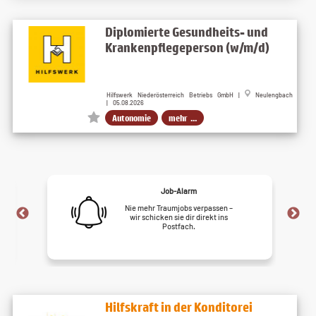
Diplomierte Gesundheits- und
Krankenpflegeperson (w/m/d)
Hilfswerk Niederösterreich Betriebs GmbH |
Neulengbach
| 05.08.2026
Autonomie
mehr ...
Job-Alarm
Nie mehr Traumjobs verpassen –
wir schicken sie dir direkt ins
Postfach.
Hilfskraft in der Konditorei