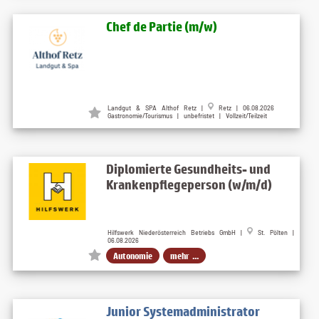
Chef de Partie (m/w)
Landgut & SPA Althof Retz |
Retz | 06.08.2026
Gastronomie/Tourismus | unbefristet | Vollzeit/Teilzeit
Diplomierte Gesundheits- und
Krankenpflegeperson (w/m/d)
Hilfswerk Niederösterreich Betriebs GmbH |
St. Pölten |
06.08.2026
Autonomie
mehr ...
Junior Systemadministrator