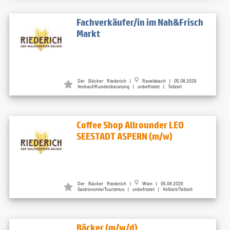
Fachverkäufer/in im Nah&Frisch
Markt
Der Bäcker Riederich |
Ravelsbach | 05.08.2026
Verkauf/Kundenberatung | unbefristet | Teilzeit
Coffee Shop Allrounder LEO
SEESTADT ASPERN (m/w)
Der Bäcker Riederich |
Wien | 05.08.2026
Gastronomie/Tourismus | unbefristet | Vollzeit/Teilzeit
Bäcker (m/w/d)