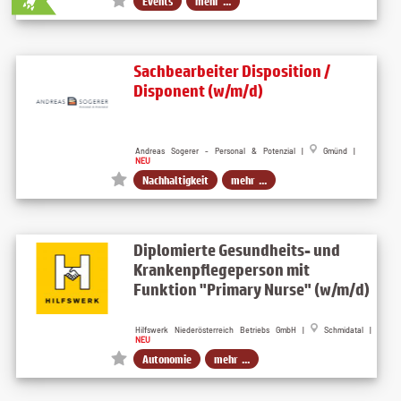
Events
mehr ...
Sachbearbeiter Disposition /
Disponent (w/m/d)
Andreas Sogerer - Personal & Potenzial |
Gmünd |
NEU
Nachhaltigkeit
mehr ...
Diplomierte Gesundheits- und
Krankenpflegeperson mit
Funktion "Primary Nurse" (w/m/d)
Hilfswerk Niederösterreich Betriebs GmbH |
Schmidatal |
NEU
Autonomie
mehr ...