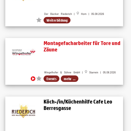
Der Bäcker Riederich |
Horn | 05.08.2026
Weiterbildung
Montagefacharbeiter für Tore und
Zäune
Wingelhofer & Söhne GmbH |
Starrein | 05.08.2026
Events
mehr ...
Köch-/in/Küchenhilfe Cafe Leo
Berresgasse