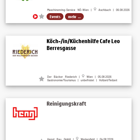
Maschinenring-Service NÖ-Wien |
Aschbach | 06.08.2026
Events
mehr ...
Köch-/in/Küchenhilfe Cafe Leo
Berresgasse
Der Bäcker Riederich |
Wien | 05.08.2026
Gastronomie/Tourismus | unbefristet | Vollzeit/Teilzeit
Reinigungskraft
Hengl Bau GmbH |
Weitersfeld | 04.08.2026