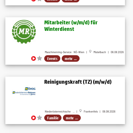
Mitarbeiter (w​/m​/d) für
Winterdienst
Maschinenring-Service NÖ-Wien |
Mistelbach | 06.08.2026
Events
mehr ...
Reinigungskraft (TZ) (m/w/d)
Niederösterreichische ... |
Frankenfels | 06.08.2026
Familie
mehr ...