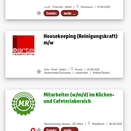
J.u.A. Frischeis GmbH |
Stockerau | 07.08.2026
Events
mehr ...
Housekeeping (Reinigungskraft)
m/w
Arte Hotel GmbH |
Krems | 07.08.2026
Gastronomie/Tourismus | unbefristet | Vollzeit/Teilzeit
Mitarbeiter (w​/m​/d) im Küchen-
und Cafeteriabereich
Maschinenring-Service NÖ-Wien |
Mistelbach | 06.08.2026
Events
mehr ...