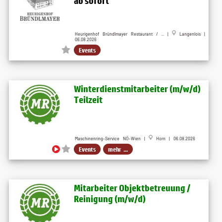
ab sofort
Heurigenhof Bründlmayer Restaurant / ... |
Langenlois |
06.08.2026
Events
Winterdienstmitarbeiter (m​/w​/d)
Teilzeit
Maschinenring-Service NÖ-Wien |
Horn | 06.08.2026
Events
mehr ...
Mitarbeiter Objektbetreuung ​/
Reinigung (m​/w​/d)