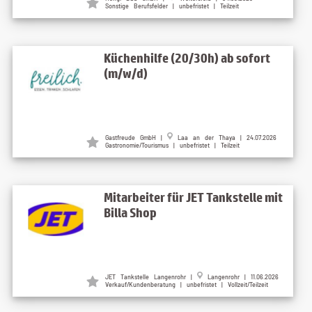
Sonstige Berufsfelder | unbefristet | Teilzeit
Küchenhilfe (20/30h) ab sofort
(m/w/d)
Gastfreude GmbH |
Laa an der Thaya | 24.07.2026
Gastronomie/Tourismus | unbefristet | Teilzeit
Mitarbeiter für JET Tankstelle mit
Billa Shop
JET Tankstelle Langenrohr |
Langenrohr | 11.06.2026
Verkauf/Kundenberatung | unbefristet | Vollzeit/Teilzeit