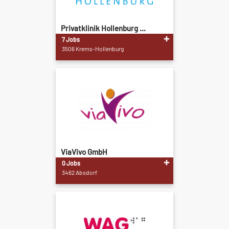
Privatklinik Hollenburg ...
7 Jobs
3506 Krems-Hollenburg
ViaVivo GmbH
0 Jobs
3462 Absdorf