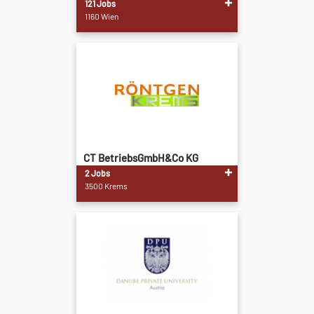
121 Jobs
1160 Wien
CT BetriebsGmbH&Co KG
2 Jobs
3500 Krems