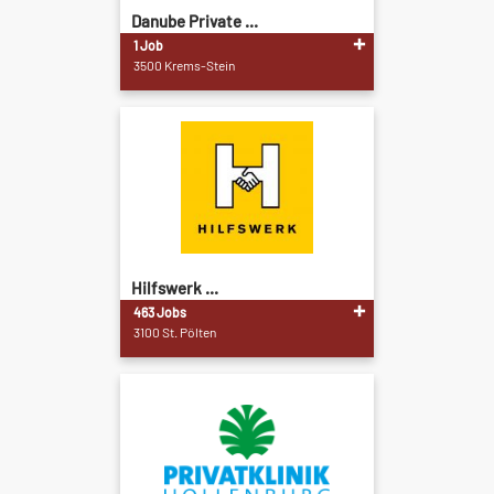
Danube Private ...
1 Job
3500 Krems-Stein
Hilfswerk ...
463 Jobs
3100 St. Pölten