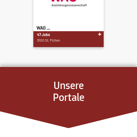
WAG ...
47 Jobs
3100 St. Pölten
Unsere
Portale