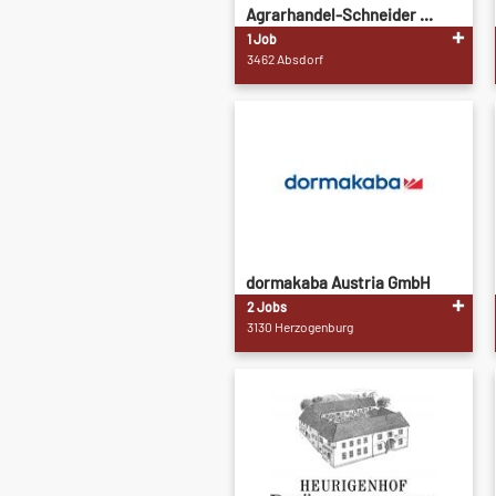
Agrarhandel-Schneider ...
1 Job
3462 Absdorf
dormakaba Austria GmbH
2 Jobs
3130 Herzogenburg