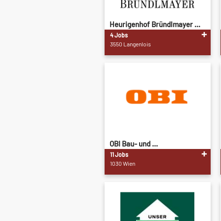
Heurigenhof Bründlmayer ...
4 Jobs
3550 Langenlois
OBI Bau- und ...
11 Jobs
1030 Wien