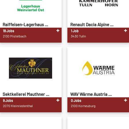
Raiffeisen-Lagerhaus ...
Renault Dacia Alpine ...
19 Jobs
1 Job
2130 Mistelbach
3430 Tulln
Sektkellerei Mauthner ...
WAV Wärme Austria ...
9 Jobs
0 Jobs
2070 Kleinriedenthal
2100 Korneuburg