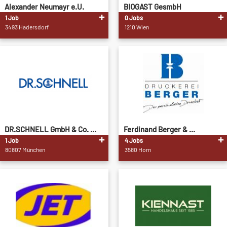
Alexander Neumayr e.U.
BIOGAST GesmbH
1 Job
0 Jobs
3493 Hadersdorf
1210 Wien
DR.SCHNELL GmbH & Co. ...
Ferdinand Berger & ...
1 Job
4 Jobs
80807 München
3580 Horn