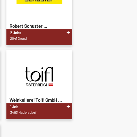
Robert Schuster ...
2 Jobs
2041 Grund
Weinkellerei Toifl GmbH ...
1 Job
3493 Hadersdorf