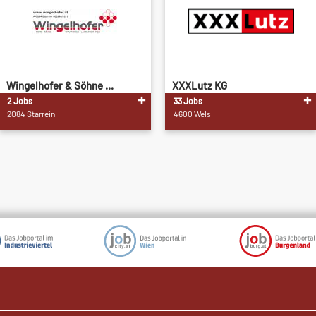
Wingelhofer & Söhne ...
XXXLutz KG
2 Jobs
33 Jobs
2084 Starrein
4600 Wels