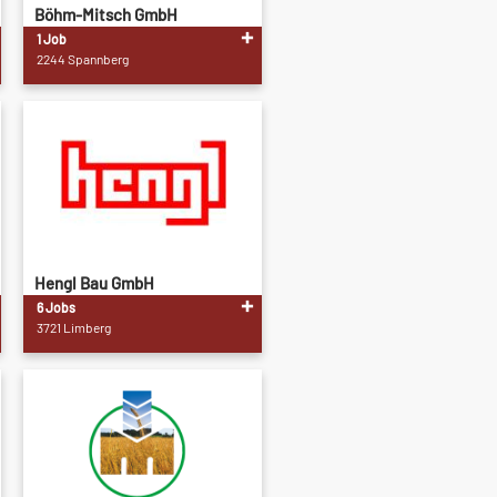
Böhm-Mitsch GmbH
1 Job
2244 Spannberg
Hengl Bau GmbH
6 Jobs
3721 Limberg