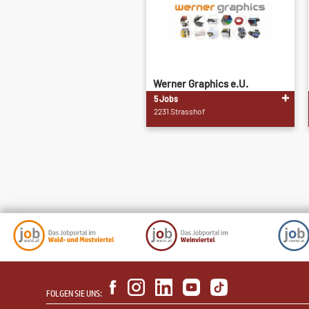
Werner Graphics e.U.
5 Jobs
2231 Strasshof
FOLGEN SIE UNS: