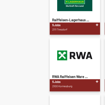
Raiffeisen-Lagerhaus ...
5 Jobs
2111 Tresdorf
RWA Raiffeisen Ware ...
5 Jobs
2100 Korneuburg