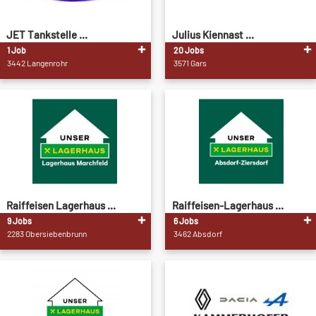
JET Tankstelle ...
Julius Kiennast ...
1 Job
20 Jobs
3442 Langenrohr
3571 Gars
Raiffeisen Lagerhaus ...
Raiffeisen-Lagerhaus ...
9 Jobs
6 Jobs
2283 Obersiebenbrunn
3462 Absdorf