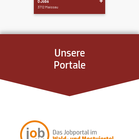
0 Jobs
3712 Maissau
Unsere
Portale