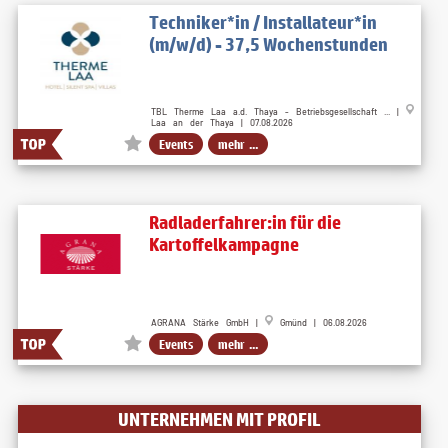
Techniker*in / Installateur*in
(m/w/d) - 37,5 Wochenstunden
TBL Therme Laa a.d. Thaya - Betriebsgesellschaft ... |
Laa an der Thaya | 07.08.2026
Events
mehr ...
Radladerfahrer:in für die
Kartoffelkampagne
AGRANA Stärke GmbH |
Gmünd | 06.08.2026
Events
mehr ...
UNTERNEHMEN MIT PROFIL