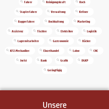
Fahrer
Reinigungskraft
Koch
Staplerfahrer
Verwaltung
Kellner
Baggerfahrer
Buchhaltung
Marketing
Assistenz
Tischler
Elektriker
Logistik
Lagermitarbeiter
Gastronomie
Bäcker
KFZ-Mechaniker
Einzelhandel
Labor
CNC
Jurist
Bank
Grafik
DGKP
Geringfügig
Unsere