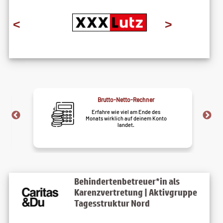
<
>
Job-Alarm
Nie mehr Traumjobs verpassen –
wir schicken sie dir direkt ins
Postfach.
Behindertenbetreuer*in als
Karenzvertretung | Aktivgruppe
Tagesstruktur Nord