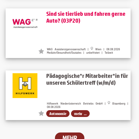
Sind sie tierlieb und fahren gerne
Auto? (03P20)
WAG Assistenzgenossenschaft
|
Wien
| 08.08.2026
Medizin/Gesundheit/Soziales | unbefristet | Teilzeit
Pädagogische*r Mitarbeiter*in für
unseren Schülertreff (w/m/d)
Hilfswerk Niederösterreich Betriebs GmbH |
Bisamberg |
08.08.2026
Autonomie
mehr ...
MEHR