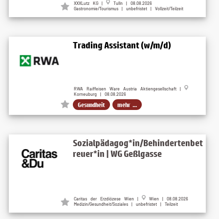
XXXLutz KG
|
Tulln
| 08.08.2026
Gastronomie/Tourismus | unbefristet | Vollzeit/Teilzeit
Trading Assistant (w/m/d)
RWA Raiffeisen Ware Austria Aktiengesellschaft |
Korneuburg | 08.08.2026
Gesundheit
mehr ...
Sozialpädagog*in/Behindertenbet
reuer*in | WG Geßlgasse
Caritas der Erzdiözese Wien
|
Wien
| 08.08.2026
Medizin/Gesundheit/Soziales | unbefristet | Teilzeit